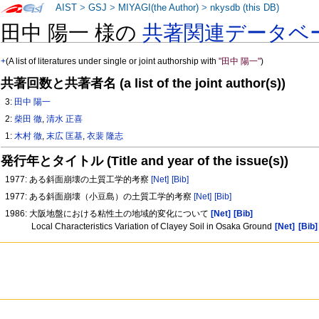
AIST
>
GSJ
>
MIYAGI(the Author)
>
nkysdb (this DB)
田中 陽一 様の
共著関連データベ
+
(A list of literatures under single or joint authorship with
"田中 陽一"
)
共著回数と共著者名 (a list of the joint author(s))
3:
田中 陽一
2:
柴田 徹
,
清水 正喜
1:
木村 徹
,
末広 匡基
,
衣裴 隆志
発行年とタイトル (Title and year of the issue(s))
1977: ある斜面崩壊の土質工学的考察
[Net]
[Bib]
1977: ある斜面崩壊（小豆島）の土質工学的考察
[Net]
[Bib]
1986: 大阪地盤における粘性土の地域的変化について
[Net]
[Bib]
Local Characteristics Variation of Clayey Soil in Osaka Ground
[Net]
[Bib]