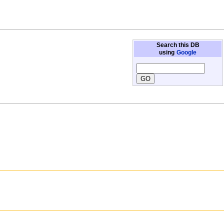
Search this DB
using
Google