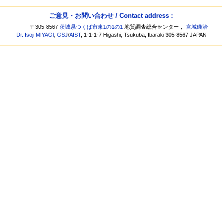
ご意見・お問い合わせ / Contact address :
〒305-8567
茨城県つくば市東1の1の1
地質調査総合センター，
宮城磯治
Dr. Isoji MIYAGI
,
GSJ
/
AIST
, 1-1-1-7 Higashi, Tsukuba, Ibaraki 305-8567 JAPAN