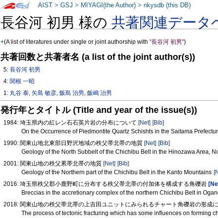
AIST
>
GSJ
>
MIYAGI(the Author)
>
nkysdb (this DB)
長谷河 初男 様の
共著関連データ
+
(A list of literatures under single or joint authorship with
"長谷河 初男"
)
共著回数と共著者名 (a list of the joint author(s))
5:
長谷河 初男
4:
関根 一昭
1:
丸谷 泰
,
矢島 敏彦
,
飯島 治男
,
飯嶋 治男
発行年とタイトル (Title and year of the issue(s))
1984: 埼玉県内の紅レン石石英片岩の分布について
[Net]
[Bib]
On the Occurrence of Piedmontite Quartz Schishts in the Saitama Prefectu
1990: 関東山地北東部日野沢地域の秩父帯北帯の地質
[Net]
[Bib]
Geology of the North Subbelt of the Chichibu Belt in the Hinozawa Area, 
2001: 関東山地の秩父累帯北帯の地質
[Net]
[Bib]
Geology of the Northern part of the Chichibu Belt in the Kanto Mountains
[
2016: 埼玉県秩父郡小鹿野町に分布する秩父帯北帯の付加体を構成する角礫岩
[Ne
Breccias in the accretionary complex of the northern Chichibu Belt in Oga
2018: 関東山地の秩父帯北帯の上吉田ユニットにみられるチャート角礫岩の形成に影
The process of tectonic fracturing which has some influences on forming c