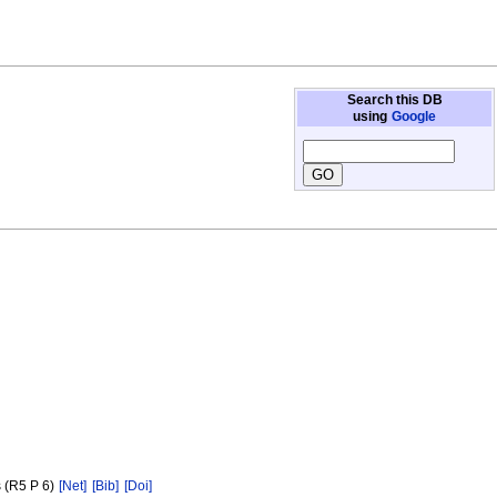
Search this DB
using
Google
s (R5 P 6)
[Net]
[Bib]
[Doi]