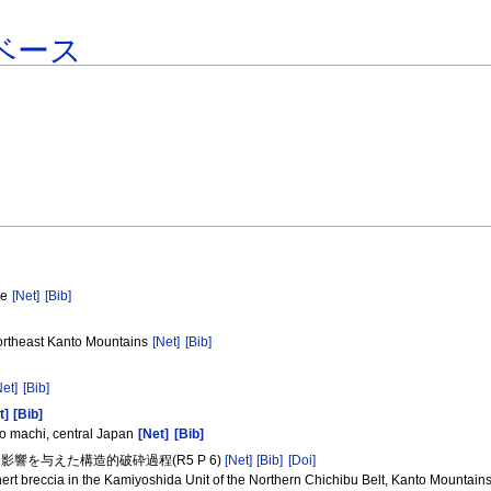
ベース
re
[Net]
[Bib]
Northeast Kanto Mountains
[Net]
[Bib]
Net]
[Bib]
t]
[Bib]
no machi, central Japan
[Net]
[Bib]
響を与えた構造的破砕過程(R5 P 6)
[Net]
[Bib]
[Doi]
hert breccia in the Kamiyoshida Unit of the Northern Chichibu Belt, Kanto Mountain