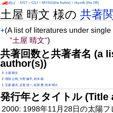
AIST
>
GSJ
>
MIYAGI(the Author)
>
nkysdb (this DB)
土屋 晴文 様の
共著
+
(A list of literatures under single
"土屋 晴文"
)
共著回数と共著者名 (a list o
author(s))
3:
土屋 晴文
2:
増田 公明
,
大野 修平
,
村木 綏
1:
五家 建夫
,
古賀 清一
,
松原 豊
,
松本 晴久
発行年とタイトル (Title and 
2000: 1998年11月28日