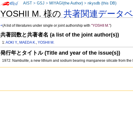
AIST
>
GSJ
>
MIYAGI(the Author)
>
nkysdb (this DB)
YOSHII M. 様の
共著関連データ
+
(A list of literatures under single or joint authorship with
"YOSHII M."
)
共著回数と共著者名 (a list of the joint author(s))
1:
AOKI Y.
,
MAEDA K.
,
YOSHII M.
発行年とタイトル (Title and year of the issue(s))
1972: Nambulite, a new lithium and sodium bearing manganese silicate from th