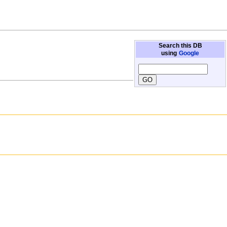
Search this DB
using
Google