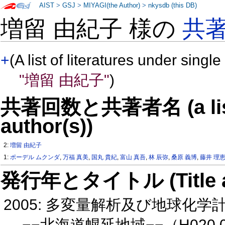
AIST
>
GSJ
>
MIYAGI(the Author)
>
nkysdb (this DB)
増留 由紀子 様の
共
+
(A list of literatures under single
"増留 由紀子"
)
共著回数と共著者名 (a list o
author(s))
2:
増留 由紀子
1:
ポーデル ムクンダ
,
万福 真美
,
国丸 貴紀
,
富山 真吾
,
林 辰弥
,
桑原 義博
,
藤井 理
発行年とタイトル (Title and 
2005: 多変量解析及び地球化
−−北海道幌延地域−−（H020 