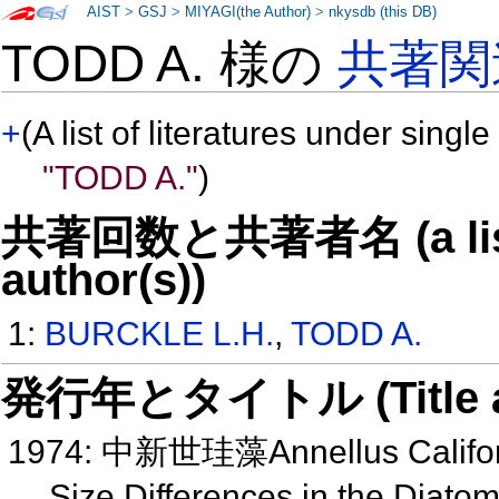
AIST
>
GSJ
>
MIYAGI(the Author)
>
nkysdb (this DB)
TODD A. 様の
共著関
+
(A list of literatures under single
"TODD A."
)
共著回数と共著者名 (a list o
author(s))
1:
BURCKLE L.H.
,
TODD A.
発行年とタイトル (Title and 
1974: 中新世珪藻Annellus Califor
Size Differences in the Diato