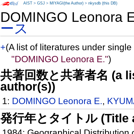
AIST
>
GSJ
>
MIYAGI(the Author)
>
nkysdb (this DB)
DOMINGO Leonora 
ース
+
(A list of literatures under single
"DOMINGO Leonora E."
)
共著回数と共著者名 (a list o
author(s))
1:
DOMINGO Leonora E.
,
KYUMA
発行年とタイトル (Title and 
1984: Geographical Distribution 