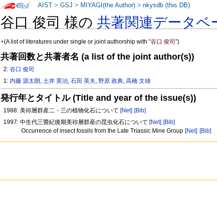
AIST
>
GSJ
>
MIYAGI(the Author)
>
nkysdb (this DB)
谷口 俊司 様の
共著関連データベ
+
(A list of literatures under single or joint authorship with
"谷口 俊司"
)
共著回数と共著者名 (a list of the joint author(s))
2:
谷口 俊司
1:
内藤 源太朗
,
土井 英治
,
石田 英夫
,
野原 政典
,
高橋 文雄
発行年とタイトル (Title and year of the issue(s))
1988: 美祢層群産二・三の植物化石について
[Net]
[Bib]
1997: 中生代三畳紀後期美祢層群産の昆虫化石について
[Net]
[Bib]
Occurrence of insect fossils from the Late Triassic Mine Group
[Net]
[Bib]