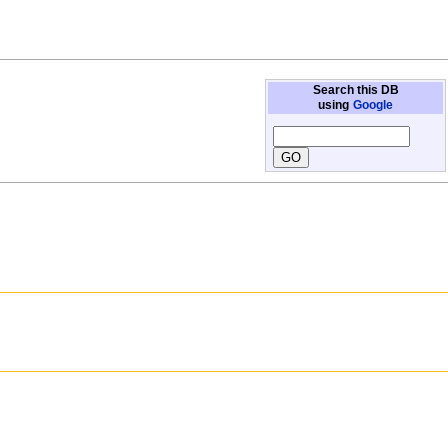
Search this DB
using
Google