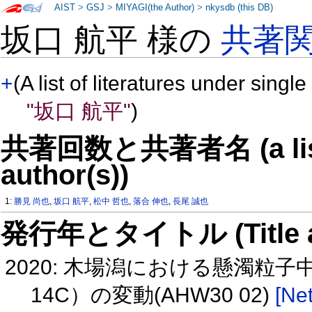
AIST
>
GSJ
>
MIYAGI(the Author)
>
nkysdb (this DB)
坂口 航平 様の
共著
+
(A list of literatures under single
"坂口 航平"
)
共著回数と共著者名 (a list o
author(s))
1:
勝見 尚也
,
坂口 航平
,
松中 哲也
,
落合 伸也
,
長尾 誠也
発行年とタイトル (Title and 
2020: 木場潟における懸濁粒子
14C）の変動(AHW30 02)
[Net