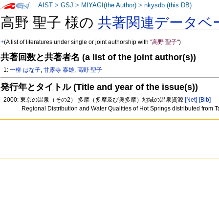
AIST
>
GSJ
>
MIYAGI(the Author)
>
nkysdb (this DB)
高野 聖子 様の
共著関連データベ
+
(A list of literatures under single or joint authorship with
"高野 聖子"
)
共著回数と共著者名 (a list of the joint author(s))
1:
一柳 はな子
,
甘露寺 泰雄
,
高野 聖子
発行年とタイトル (Title and year of the issue(s))
2000: 東京の温泉（その2） 多摩（多摩及び奥多摩）地域の温泉資源
[Net]
[Bib]
Regional Distribution and Water Qualities of Hot Springs distributed from