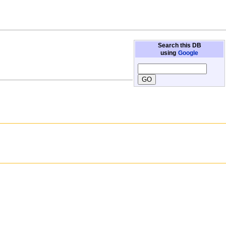
Search this DB
using
Google