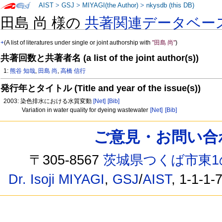
AIST
>
GSJ
>
MIYAGI(the Author)
>
nkysdb (this DB)
田島 尚 様の
共著関連データベー
+
(A list of literatures under single or joint authorship with
"田島 尚"
)
共著回数と共著者名 (a list of the joint author(s))
1:
熊谷 知哉
,
田島 尚
,
高橋 信行
発行年とタイトル (Title and year of the issue(s))
2003: 染色排水における水質変動
[Net]
[Bib]
Variation in water quality for dyeing wastewater
[Net]
[Bib]
ご意見・お問い合わせ /
〒305-8567
茨城県つくば市東1
Dr. Isoji MIYAGI
,
GSJ
/
AIST
, 1-1-1-