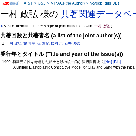
AIST
>
GSJ
>
MIYAGI(the Author)
>
nkysdb (this DB)
一村 政弘 様の
共著関連データベ
+
(A list of literatures under single or joint authorship with
"一村 政弘"
)
共著回数と共著者名 (a list of the joint author(s))
1:
一村 政弘
,
姚 仰平
,
孫 徳安
,
松岡 元
,
石井 啓稔
発行年とタイトル (Title and year of the issue(s))
1999: 初期異方性を考慮した粘土と砂の統一的な弾塑性構成式
[Net]
[Bib]
A Unified Elastoplastic Constitutive Model for Clay and Sand with the Initia