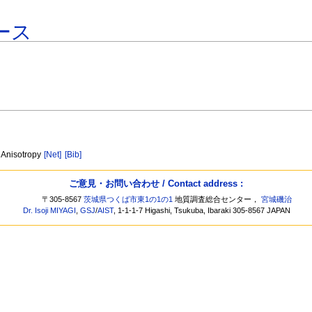
ース
l Anisotropy
[Net]
[Bib]
ご意見・お問い合わせ / Contact address :
〒305-8567
茨城県つくば市東1の1の1
地質調査総合センター，
宮城磯治
Dr. Isoji MIYAGI
,
GSJ
/
AIST
, 1-1-1-7 Higashi, Tsukuba, Ibaraki 305-8567 JAPAN