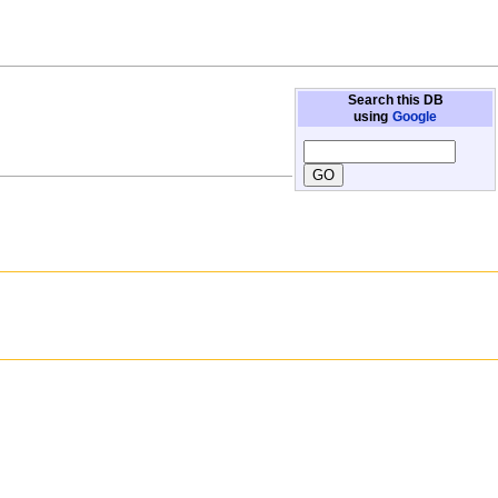
Search this DB
using
Google