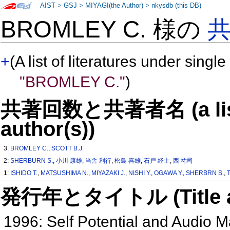
AIST
>
GSJ
>
MIYAGI(the Author)
>
nkysdb (this DB)
BROMLEY C. 様の
+
(A list of literatures under single
"BROMLEY C."
)
共著回数と共著者名 (a list o
author(s))
3:
BROMLEY C.
,
SCOTT B.J.
2:
SHERBURN S.
,
小川 康雄
,
当舎 利行
,
松島 喜雄
,
石戸 経士
,
西 祐司
1:
ISHIDO T.
,
MATSUSHIMA N.
,
MIYAZAKI J.
,
NISHI Y.
,
OGAWA Y.
,
SHERBRN S.
,
発行年とタイトル (Title and 
1996: Self Potential and Audio M