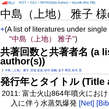
AIST
>
GSJ
>
MIYAGI(the Author)
>
nkysdb (this DB)
中島（上地） 雅子 
+
(A list of literatures under single
"中島（上地） 雅子"
)
共著回数と共著者名 (a list o
author(s))
1:
中島（上地） 雅子
,
宮地 直道
,
杉中 佑輔
,
金子 博充
,
鈴木 茂
発行年とタイトル (Title and 
2011: 富士火山864年噴火
入に伴う水蒸気爆発
[Net]
[Bib