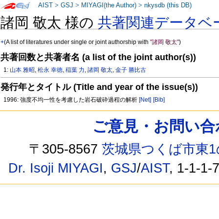
AIST
>
GSJ
>
MIYAGI(the Author)
>
nkysdb (this DB)
諸岡 敬太 様の
共著関連データベ
+
(A list of literatures under single or joint authorship with
"諸岡 敬太"
)
共著回数と共著者名 (a list of the joint author(s))
1:
山本 雅昭
,
松永 幸徳
,
稲葉 力
,
諸岡 敬太
,
金子 勝比古
発行年とタイトル (Title and year of the issue(s))
1996: 強度不均一性を考慮した岩石破砕過程の解析
[Net]
[Bib]
ご意見・お問い合わせ /
〒305-8567
茨城県つくば市東1
Dr. Isoji MIYAGI
,
GSJ
/
AIST
, 1-1-1-