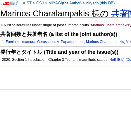
AIST
>
GSJ
>
MIYAGI(the Author)
>
nkysdb (this DB)
Marinos Charalampakis 様の
共著
+
(A list of literatures under single or joint authorship with
"Marinos Charalampakis"
共著回数と共著者名 (a list of the joint author(s))
1:
Fumihiko Imamura
,
Gerassimos A. Papadopoulos
,
Marinos Charalampakis
,
Mi
発行年とタイトル (Title and year of the issue(s))
2020: Section 1 Introduction, Chapter 3 Tsunami magnitude scales
[Net]
[Bib]
[Do