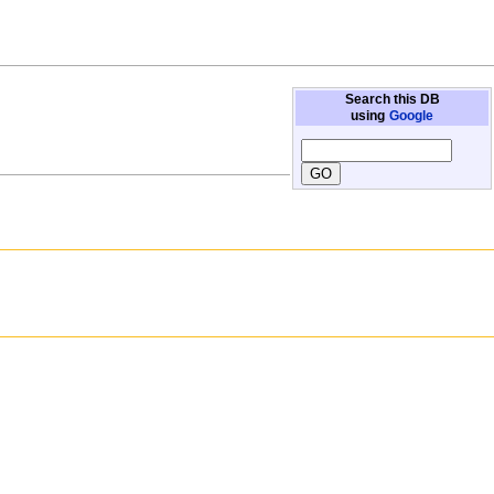
Search this DB
using
Google