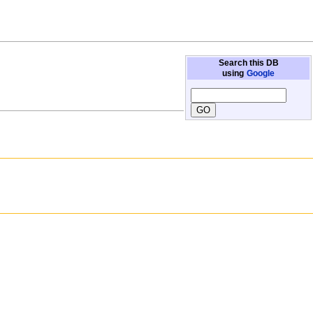
Search this DB
using
Google