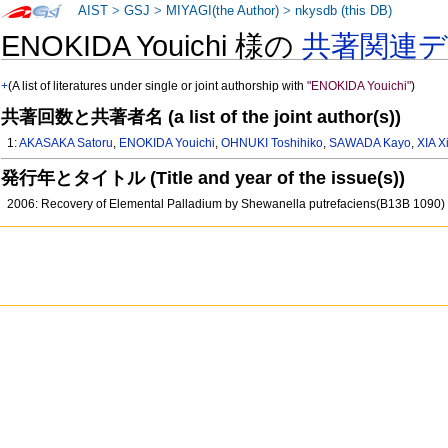
AIST
>
GSJ
>
MIYAGI(the Author)
>
nkysdb (this DB)
ENOKIDA Youichi 様の
共著関連
+
(A list of literatures under single or joint authorship with
"ENOKIDA Youichi"
)
共著回数と共著者名 (a list of the joint author(s))
1:
AKASAKA Satoru
,
ENOKIDA Youichi
,
OHNUKI Toshihiko
,
SAWADA Kayo
,
XIA X
発行年とタイトル (Title and year of the issue(s))
2006: Recovery of Elemental Palladium by Shewanella putrefaciens(B13B 1090