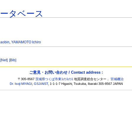
データベース
iaobin
,
YAMAMOTO Ichiro
)
[Net]
[Bib]
ご意見・お問い合わせ / Contact address :
〒305-8567
茨城県つくば市東1の1の1
地質調査総合センター，
宮城磯治
Dr. Isoji MIYAGI
,
GSJ
/
AIST
, 1-1-1-7 Higashi, Tsukuba, Ibaraki 305-8567 JAPAN