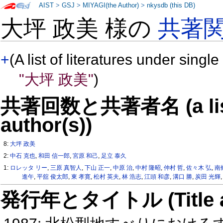
AIST
>
GSJ
>
MIYAGI(the Author)
>
nkysdb (this DB)
大坪 政美 様の
共著
+
(A list of literatures under single
"大坪 政美"
)
共著回数と共著者名 (a list o
author(s))
8:
大坪 政美
2:
中石 克也
,
和田 信一郎
,
宮原 和己
,
足立 泰久
1:
ロレッタ リー
,
三原 真智人
,
下山 正一
,
中原 治
,
中村 隆昭
,
仲村 哲
,
佐々木 弘
,
南
進午
,
平舘 俊太郎
,
東 孝寛
,
松村 英夫
,
林 浩志
,
江頭 和彦
,
溝口 勝
,
炭田 光輝
発行年とタイトル (Title and 