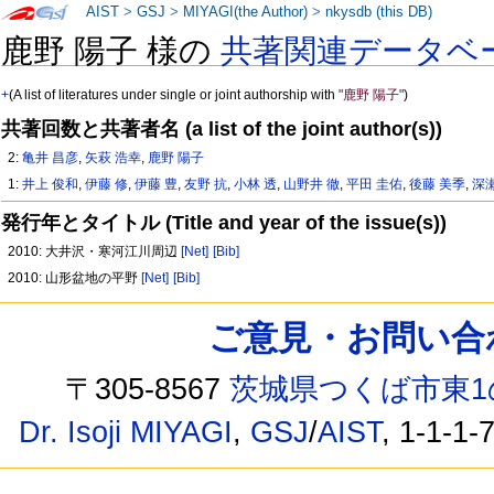
AIST
>
GSJ
>
MIYAGI(the Author)
>
nkysdb (this DB)
鹿野 陽子 様の
共著関連データベ
+
(A list of literatures under single or joint authorship with
"鹿野 陽子"
)
共著回数と共著者名 (a list of the joint author(s))
2:
亀井 昌彦
,
矢萩 浩幸
,
鹿野 陽子
1:
井上 俊和
,
伊藤 修
,
伊藤 豊
,
友野 抗
,
小林 透
,
山野井 徹
,
平田 圭佑
,
後藤 美季
,
深
発行年とタイトル (Title and year of the issue(s))
2010: 大井沢・寒河江川周辺
[Net]
[Bib]
2010: 山形盆地の平野
[Net]
[Bib]
ご意見・お問い合わせ /
〒305-8567
茨城県つくば市東1
Dr. Isoji MIYAGI
,
GSJ
/
AIST
, 1-1-1-