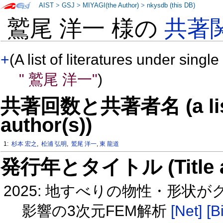
AIST
>
GSJ
>
MIYAGI(the Author)
>
nkysdb (this DB)
鷲尾 洋一 様の
共著
+
(A list of literatures under single
" 鷲尾 洋一"
)
共著回数と共著者名 (a list o
author(s))
1:
杉本 宏之
,
松浦 弘明
,
鷲尾 洋一
,
東 龍道
発行年とタイトル (Title and 
2025: 地すべりの物性・形
影響の3次元FEM解析
[Net]
[B