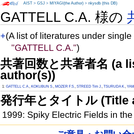
AIST
>
GSJ
>
MIYAGI(the Author)
>
nkysdb (this DB)
GATTELL C.A. 様の
+
(A list of literatures under single
"GATTELL C.A."
)
共著回数と共著者名 (a list o
author(s))
1:
GATTELL C.A.
,
KOKUBUN S.
,
MOZER F.S.
,
STREED Tim J.
,
TSURUDA K.
,
YAM
発行年とタイトル (Title and 
1999: Spiky Electric Fields in t