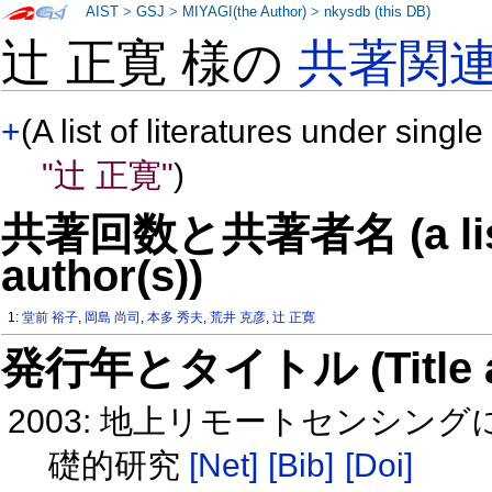
AIST
>
GSJ
>
MIYAGI(the Author)
>
nkysdb (this DB)
辻 正寛 様の
共著関
+
(A list of literatures under single
"辻 正寛"
)
共著回数と共著者名 (a list o
author(s))
1:
堂前 裕子
,
岡島 尚司
,
本多 秀夫
,
荒井 克彦
,
辻 正寛
発行年とタイトル (Title and 
2003: 地上リモートセンシ
礎的研究
[Net]
[Bib]
[Doi]