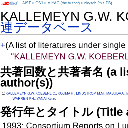
AIST
>
GSJ
>
MIYAGI(the Author)
>
nkysdb (this DB)
KALLEMEYN G.W. 
連データベース
+
(A list of literatures under single
"KALLEMEYN G.W. KOEBERL
共著回数と共著者名 (a list o
author(s))
1:
KALLEMEYN G.W. KOEBERL C.
,
KOJIMA H.
,
LINDSTROM M.M.
,
MASUDA A.
,
WARREN P.H.
,
YANAI Keizo
発行年とタイトル (Title and 
1993: Consortium Reports on Lu