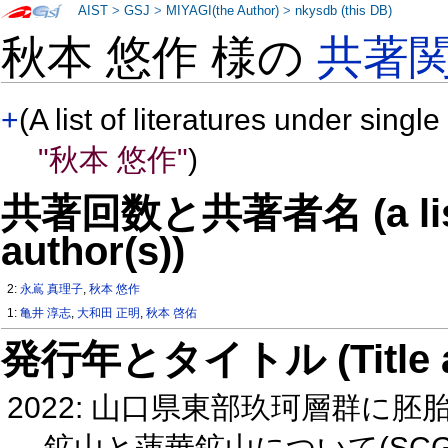
AIST
>
GSJ
>
MIYAGI(the Author)
>
nkysdb (this DB)
秋本 悠作 様の
共著
+
(A list of literatures under single
"秋本 悠作"
)
共著回数と共著者名 (a list o
author(s))
2:
永嶌 真理子
,
秋本 悠作
1:
亀井 淳志
,
大和田 正明
,
秋本 啓佑
発行年とタイトル (Title and 
2022: 山口県東部玖珂層群に
鉱山と蓮華鉱山について(SCG4