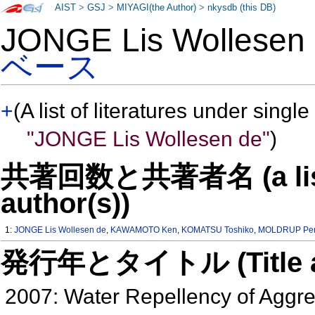
AIST
>
GSJ
>
MIYAGI(the Author)
>
nkysdb (this DB)
JONGE Lis Wollese
ベース
+
(A list of literatures under single
"JONGE Lis Wollesen de"
)
共著回数と共著者名 (a list o
author(s))
1:
JONGE Lis Wollesen de
,
KAWAMOTO Ken
,
KOMATSU Toshiko
,
MOLDRUP Pe
発行年とタイトル (Title and 
2007: Water Repellency of Aggre