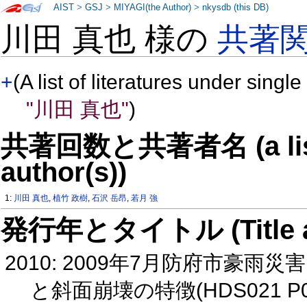
AIST
>
GSJ
>
MIYAGI(the Author)
>
nkysdb (this DB)
川田 真也 様の
共著
+
(A list of literatures under single
"川田 真也"
)
共著回数と共著者名 (a list o
author(s))
1:
川田 真也
,
植竹 政樹
,
石沢 岳昂
,
若月 強
発行年とタイトル (Title and 
2010: 2009年7月防府市豪
と斜面崩壊の特徴(HDS021 P0