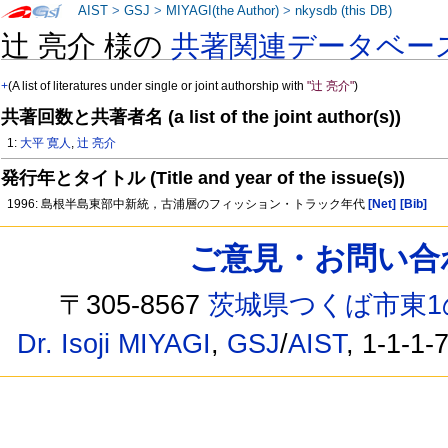
AIST
>
GSJ
>
MIYAGI(the Author)
>
nkysdb (this DB)
辻 亮介 様の
共著関連データベー
+
(A list of literatures under single or joint authorship with
"辻 亮介"
)
共著回数と共著者名 (a list of the joint author(s))
1:
大平 寛人
,
辻 亮介
発行年とタイトル (Title and year of the issue(s))
1996: 島根半島東部中新統，古浦層のフィッション・トラック年代
[Net]
[Bib]
ご意見・お問い合わせ /
〒305-8567
茨城県つくば市東1
Dr. Isoji MIYAGI
,
GSJ
/
AIST
, 1-1-1-