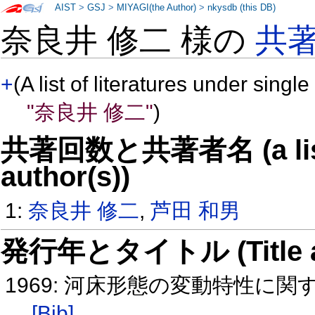
AIST
>
GSJ
>
MIYAGI(the Author)
>
nkysdb (this DB)
奈良井 修二 様の
共
+
(A list of literatures under single
"奈良井 修二"
)
共著回数と共著者名 (a list o
author(s))
1:
奈良井 修二
,
芦田 和男
発行年とタイトル (Title and 
1969: 河床形態の変動特性に
[Bib]