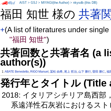
AIST
>
GSJ
>
MIYAGI(the Author)
>
nkysdb (this DB)
福田 知世 様の
共著
+
(A list of literatures under single
"福田 知世"
)
共著回数と共著者名 (a list o
author(s))
1:
ABATE Benedetto
,
RIGO Manuel
,
冨松 由希
,
尾上 哲治
,
山下 勝行
,
曽田 勝仁
,
福
発行年とタイトル (Title and 
2018: イタリアシチリア島西部，P
系遠洋性石灰岩におけるストロン