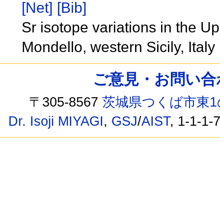
[Net]
[Bib]
Sr isotope variations in the U
Mondello, western Sicily, Ital
ご意見・お問い合わせ /
〒305-8567
茨城県つくば市東1
Dr. Isoji MIYAGI
,
GSJ
/
AIST
, 1-1-1-