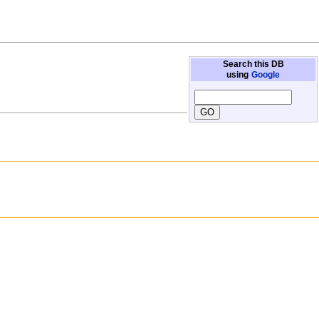
Search this DB
using
Google