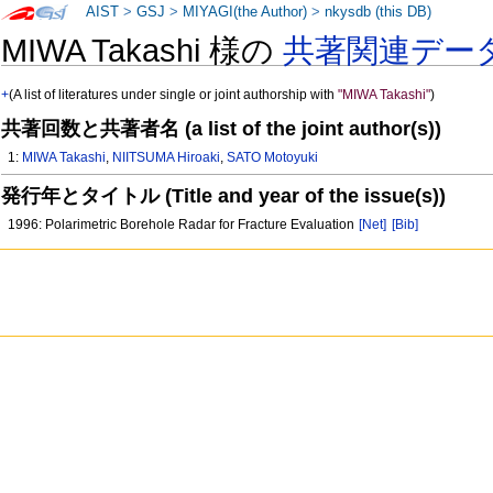
AIST
>
GSJ
>
MIYAGI(the Author)
>
nkysdb (this DB)
MIWA Takashi 様の
共著関連デー
+
(A list of literatures under single or joint authorship with
"MIWA Takashi"
)
共著回数と共著者名 (a list of the joint author(s))
1:
MIWA Takashi
,
NIITSUMA Hiroaki
,
SATO Motoyuki
発行年とタイトル (Title and year of the issue(s))
1996: Polarimetric Borehole Radar for Fracture Evaluation
[Net]
[Bib]