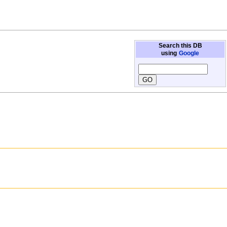
Search this DB
using
Google