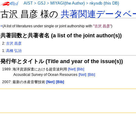
AIST
>
GSJ
>
MIYAGI(the Author)
>
nkysdb (this DB)
古沢 昌彦 様の
共著関連データベ
+
(A list of literatures under single or joint authorship with
"古沢 昌彦"
)
共著回数と共著者名 (a list of the joint author(s))
2:
古沢 昌彦
1:
高橋 弘治
発行年とタイトル (Title and year of the issue(s))
1989: 海洋資源探査における超音波利用
[Net]
[Bib]
Acoustical Survey of Ocean Resources
[Net]
[Bib]
2007: 最新の水産音響技術
[Net]
[Bib]