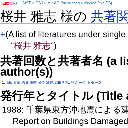
AIST
>
GSJ
>
MIYAGI(the Author)
>
nkysdb (this DB)
桜井 雅志 様の
共著
+
(A list of literatures under single
"桜井 雅志"
)
共著回数と共著者名 (a list o
author(s))
1:
山田 丈富
,
桜井 雅志
,
橋本 篤秀
,
武田 明広
,
渡辺 一弘
,
石橋 一彦
発行年とタイトル (Title and 
1988: 千葉県東方沖地震によ
Report on Buildings Damaged