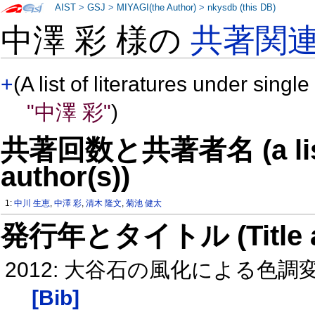
AIST
>
GSJ
>
MIYAGI(the Author)
>
nkysdb (this DB)
中澤 彩 様の
共著関
+
(A list of literatures under single
"中澤 彩"
)
共著回数と共著者名 (a list o
author(s))
1:
中川 生恵
,
中澤 彩
,
清木 隆文
,
菊池 健太
発行年とタイトル (Title and 
2012: 大谷石の風化による
[Bib]