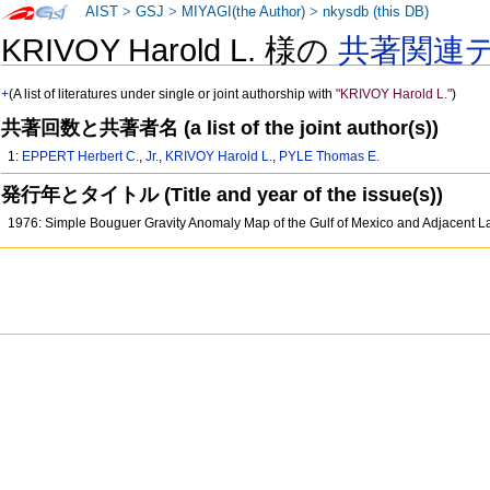
AIST
>
GSJ
>
MIYAGI(the Author)
>
nkysdb (this DB)
KRIVOY Harold L. 様の
共著関連
+
(A list of literatures under single or joint authorship with
"KRIVOY Harold L."
)
共著回数と共著者名 (a list of the joint author(s))
1:
EPPERT Herbert C.
,
Jr.
,
KRIVOY Harold L.
,
PYLE Thomas E.
発行年とタイトル (Title and year of the issue(s))
1976: Simple Bouguer Gravity Anomaly Map of the Gulf of Mexico and Adjacent 