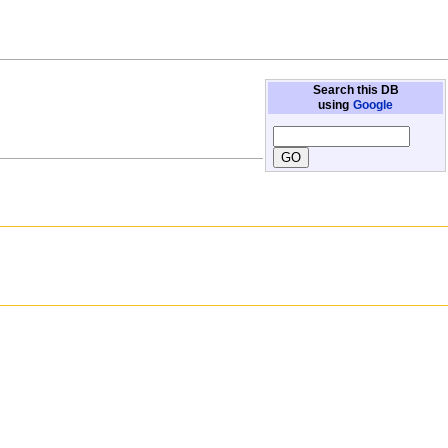
Search this DB
using
Google