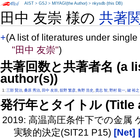
AIST
>
GSJ
>
MIYAGI(the Author)
>
nkysdb (this DB)
田中 友崇 様の
共著
+
(A list of literatures under single
"田中 友崇"
)
共著回数と共著者名 (a list o
author(s))
1:
三部 賢治
,
桑原 秀治
,
田中 友崇
,
舘野 繁彦
,
角野 浩史
,
貴志 智
,
野村 龍一
,
鍵 裕之
発行年とタイトル (Title and 
2019: 高温高圧条件下での金
実験的決定(SIT21 P15)
[Net]