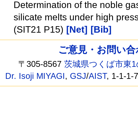
Determination of the noble gas
silicate melts under high pre
(SIT21 P15)
[Net]
[Bib]
ご意見・お問い合わせ /
〒305-8567
茨城県つくば市東1
Dr. Isoji MIYAGI
,
GSJ
/
AIST
, 1-1-1-