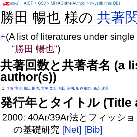
AIST
>
GSJ
>
MIYAGI(the Author)
>
nkysdb (this DB)
勝田 暢也 様の
共著
+
(A list of literatures under single
"勝田 暢也"
)
共著回数と共著者名 (a list o
author(s))
1:
兵藤 博信
,
勝田 暢也
,
大平 寛人
,
松田 高明
,
板谷 徹丸
,
森永 速男
発行年とタイトル (Title and 
2000: 40Ar/39Ar法とフ
の基礎研究
[Net]
[Bib]