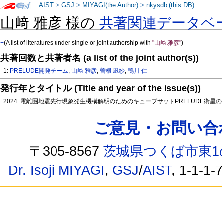
AIST
>
GSJ
>
MIYAGI(the Author)
>
nkysdb (this DB)
山﨑 雅彦 様の
共著関連データベ
+
(A list of literatures under single or joint authorship with
"山﨑 雅彦"
)
共著回数と共著者名 (a list of the joint author(s))
1:
PRELUDE開発チーム
,
山﨑 雅彦
,
曽根 凪紗
,
鴨川 仁
発行年とタイトル (Title and year of the issue(s))
2024: 電離圏地震先行現象発生機構解明のためのキューブサットPRELUDE衛星
ご意見・お問い合わせ /
〒305-8567
茨城県つくば市東1
Dr. Isoji MIYAGI
,
GSJ
/
AIST
, 1-1-1-