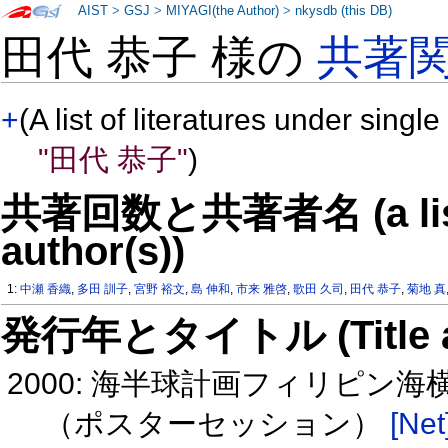
AIST
>
GSJ
>
MIYAGI(the Author)
>
nkysdb (this DB)
田代 恭子 様の
共著
+
(A list of literatures under single
"田代 恭子"
)
共著回数と共著者名 (a list o
author(s))
1:
中瀬 香織
,
多田 訓子
,
宮野 裕文
,
島 伸和
,
市来 雅啓
,
歌田 久司
,
田代 恭子
,
菊地 真
発行年とタイトル (Title and 
2000: 海半球計画フィリピン海横
（ポスターセッション）
[Net