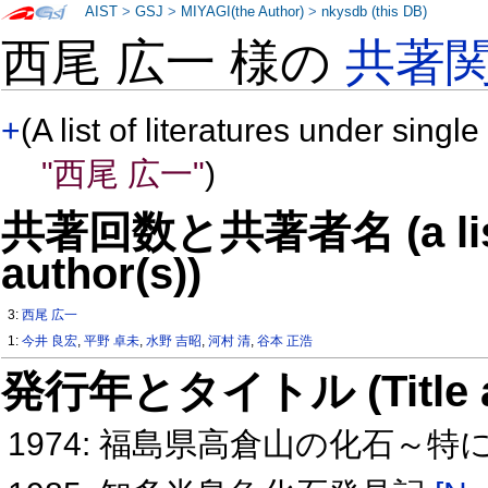
AIST
>
GSJ
>
MIYAGI(the Author)
>
nkysdb (this DB)
西尾 広一 様の
共著
+
(A list of literatures under single
"西尾 広一"
)
共著回数と共著者名 (a list o
author(s))
3:
西尾 広一
1:
今井 良宏
,
平野 卓未
,
水野 吉昭
,
河村 清
,
谷本 正浩
発行年とタイトル (Title and 
1974: 福島県高倉山の化石～