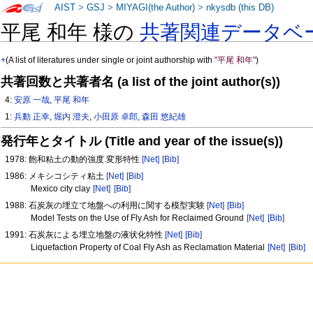
AIST
>
GSJ
>
MIYAGI(the Author)
>
nkysdb (this DB)
平尾 和年 様の
共著関連データベ
+
(A list of literatures under single or joint authorship with
"平尾 和年"
)
共著回数と共著者名 (a list of the joint author(s))
4:
安原 一哉
,
平尾 和年
1:
兵動 正幸
,
堀内 澄夫
,
小田原 卓郎
,
森田 悠紀雄
発行年とタイトル (Title and year of the issue(s))
1978: 飽和粘土の動的強度.変形特性
[Net]
[Bib]
1986: メキシコシティ粘土
[Net]
[Bib]
Mexico city clay
[Net]
[Bib]
1988: 石炭灰の埋立て地盤への利用に関する模型実験
[Net]
[Bib]
Model Tests on the Use of Fly Ash for Reclaimed Ground
[Net]
[Bib]
1991: 石炭灰による埋立地盤の液状化特性
[Net]
[Bib]
Liquefaction Property of Coal Fly Ash as Reclamation Material
[Net]
[Bib]