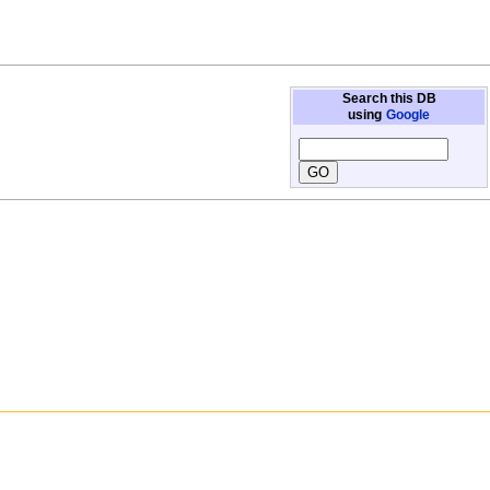
Search this DB
using
Google