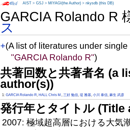
AIST
>
GSJ
>
MIYAGI(the Author)
>
nkysdb (this DB)
GARCIA Rolando R
ス
+
(A list of literatures under single
"GARCIA Rolando R"
)
共著回数と共著者名 (a list o
author(s))
1:
GARCIA Rolando R
,
HALL Chris M.
,
三好 勉信
,
堤 雅基
,
小川 泰信
,
麻生 武彦
発行年とタイトル (Title and 
2007: 極域超高層における大気