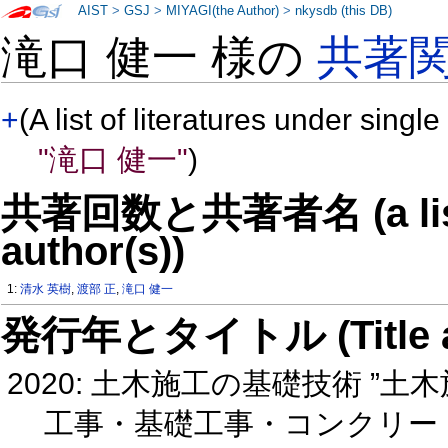
AIST
>
GSJ
>
MIYAGI(the Author)
>
nkysdb (this DB)
滝口 健一 様の
共著
+
(A list of literatures under single
"滝口 健一"
)
共著回数と共著者名 (a list o
author(s))
1:
清水 英樹
,
渡部 正
,
滝口 健一
発行年とタイトル (Title and 
2020: 土木施工の基礎技術 ”
工事・基礎工事・コンクリー