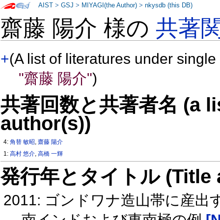
AIST
>
GSJ
>
MIYAGI(the Author)
>
nkysdb (this DB)
齋藤 陽介 様の
共著
+
(A list of literatures under single
"齋藤 陽介"
)
共著回数と共著者名 (a list o
author(s))
4:
角替 敏昭
,
齋藤 陽介
1:
高村 悠介
,
高橋 一輝
発行年とタイトル (Title and 
2011: ゴンドワナ造山帯に
南インドおよび東南極の例
[N