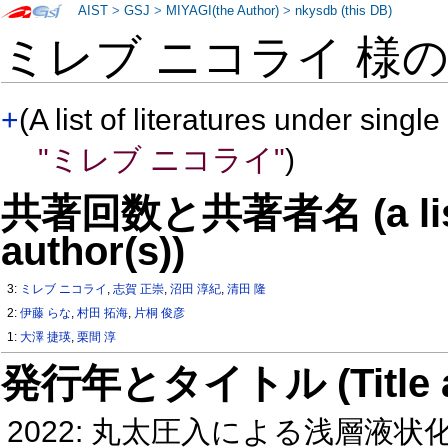
AIST
>
GSJ
>
MIYAGI(the Author)
>
nkysdb (this DB)
ミレブ ニコライ 様
+
(A list of literatures under single
"ミレブ ニコライ"
)
共著回数と共著者名 (a list o
author(s))
3:
ミレブ ニコライ
,
志賀 正崇
,
沼田 淳紀
,
清田 隆
2:
伊藤 らな
,
村田 拓海
,
片桐 俊彦
1:
大澤 捷瑛
,
栗間 淳
発行年とタイトル (Title and 
2022: 丸太圧入による浅層液