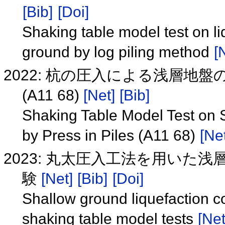
[Bib]
[Doi]
Shaking table model test on l
ground by log piling method
[
2022: 杭の圧入による浅層地
(A11 68)
[Net]
[Bib]
Shaking Table Model Test on S
by Press in Piles (A11 68)
[Net
2023: 丸太圧入工法を用いた
験
[Net]
[Bib]
[Doi]
Shallow ground liquefaction c
shaking table model tests
[Net