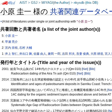
AIST
>
GSJ
>
MIYAGI(the Author)
>
nkysdb (this DB)
小原 圭一 様の
共著関連データベ
+
(A list of literatures under single or joint authorship with
"小原 圭一"
)
共著回数と共著者名 (a list of the joint author(s))
5:
小原 圭一
4:
早瀬 亮介
2:
宮内 崇裕
,
石村 大輔
1:
井上 智仁
,
井出口 舞
,
佐藤 由人
,
兼岡 一郎
,
吉田 邦夫
,
吾妻 俊典
,
大西 耕造
,
宮入
発行年とタイトル (Title and year of the issue(s))
2001: 姶良Tn火山灰のC 14年代のクロスチェック(Qm 010)
[Net]
[Bib]
Radiocarbon dating of the Aira Tn ash (Qm 010)
[Net]
[Bib]
2014: 三陸海岸における古津波堆積物の認定とその年代 岩手県山田町小谷鳥トレンチ調査
Identification and ages of paleotsunami deposits in Sanriku Coast: Trench
2014: 四国西部宇和盆地においてATの上下に堆積した有機質堆積層の14C年代
[Ne
14C dating for the organic sediment layers deposited above and below AT
2016: 完新統コア中の有機質堆積物(バルク)試料と生物化石試料間に認められ
Systematic Age Gap of Radiocarbon Dates between Organic Bulk Sedimen
2024: 仙台平野北部で確認された12～17世紀の複数のイベント砂層(MIS20 03)
[Ne