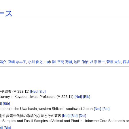
ース
 陽介
,
宮崎 ゆみ子
,
小川 俊之
,
山市 剛
,
平間 亮輔
,
池田 倫治
,
相原 淳一
,
菅原 大助
,
西坂
 (MIS23 11)
[Net]
[Bib]
 survey in Koyadori, Iwate Prefecture (MIS23 11)
[Net]
[Bib]
t]
[Bib]
 tephra in the Uwa basin, western Shikoku, southwest Japan
[Net]
[Bib]
る放射性炭素年代値の系統的な差とその要因
[Net]
[Bib]
[Doi]
t Samples and Fossil Samples of Animal and Plant in Holocene Core Sediments 
t]
[Bib]