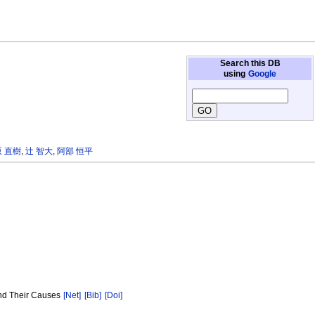
Search this DB
using
Google
 直樹
,
辻 智大
,
阿部 恒平
and Their Causes
[Net]
[Bib]
[Doi]