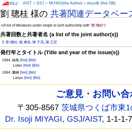
AIST
>
GSJ
>
MIYAGI(the Author)
>
nkysdb (this DB)
劉 聰桂 様の
共著関連データベー
+
(A list of literatures under single or joint authorship with
"劉 聰桂"
)
共著回数と共著者名 (a list of the joint author(s))
2:
劉 聰桂
,
楊 燦堯
,
陳 于高
,
陳 正宏
発行年とタイトル (Title and year of the issue(s))
1994: 綠島
[Net]
[Bib]
Lutao
[Net]
[Bib]
1994: 蘭嶼
[Net]
[Bib]
Lanyu
[Net]
[Bib]
ご意見・お問い合わせ /
〒305-8567
茨城県つくば市東1
Dr. Isoji MIYAGI
,
GSJ
/
AIST
, 1-1-1-