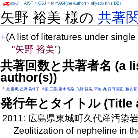
AIST
>
GSJ
>
MIYAGI(the Author)
>
nkysdb (this DB)
矢野 裕美 様の
共著
+
(A list of literatures under single
"矢野 裕美"
)
共著回数と共著者名 (a list o
author(s))
2:
昆 慶明
,
星野 美保子
,
木股 三善
,
清水 雅浩
,
矢野 裕美
,
草地 功
,
西田 憲正
,
越後 
発行年とタイトル (Title and 
2011: 広島県東城町久代産汚
Zeolitization of nepheline in 