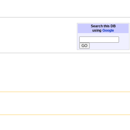
Search this DB
using
Google