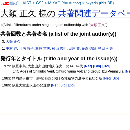
AIST
>
GSJ
>
MIYAGI(the Author)
>
nkysdb (this DB)
大類 正久 様の
共著関連データベ
+
(A list of literatures under single or joint authorship with
"大類 正久"
)
共著回数と共著者名 (a list of the joint author(s))
3:
大類 正久
1:
中村 純
,
叶内 敦子
,
杉原 重夫
,
横山 秀司
,
田原 豊
,
藤森 徳雄
,
袴田 和夫
発行年とタイトル (Title and year of the issue(s))
1979: 伊豆半島, 大室山火山群地久保火口の14C年代
[Net]
[Bib]
[Doi]
14C Ages of Chikubo Vent, Omuro yama Volcano Group, Izu Peninsula
[Ne
1983: 静岡県伊東市一碧湖沼池における堆積物の層序と花粉分析
[Net]
[Bib]
1989: 伊豆大室山火山の発達史
[Net]
[Bib]
[Doi]