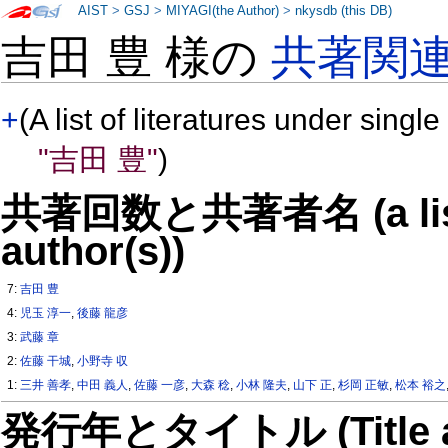
AIST
>
GSJ
>
MIYAGI(the Author)
>
nkysdb (this DB)
吉田 豊 様の
共著関
+
(A list of literatures under single
"吉田 豊"
)
共著回数と共著者名 (a list o
author(s))
7:
吉田 豊
4:
児玉 淳一
,
後藤 龍彦
3:
武藤 章
2:
佐藤 干城
,
小野寺 収
1:
三井 善孝
,
中田 義人
,
佐藤 一彦
,
大森 稔
,
小林 隆夫
,
山下 正
,
杉岡 正敏
,
松本 裕之
発行年とタイトル (Title and 