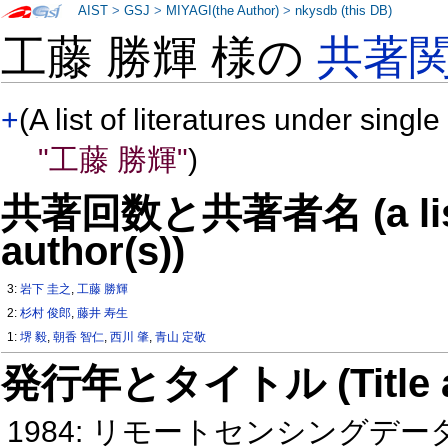
AIST
>
GSJ
>
MIYAGI(the Author)
>
nkysdb (this DB)
工藤 勝輝 様の
共著
+
(A list of literatures under single
"工藤 勝輝"
)
共著回数と共著者名 (a list o
author(s))
3:
岩下 圭之
,
工藤 勝輝
2:
杉村 俊郎
,
藤井 寿生
1:
堺 毅
,
朝香 智仁
,
西川 肇
,
青山 定敬
発行年とタイトル (Title and 
1984: リモートセンシング